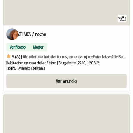
9
611 MXN / noche
Verificado
Master
5 (6) |
Alquiler de habitaciones, en el campo-Pairidaiza-Ath-Beloeil-Mons-
Habitación en casa del anfitrión | Brugelette (7940) | 20 M2
1 pers. | Mínimo 1 semana
Ver anuncio