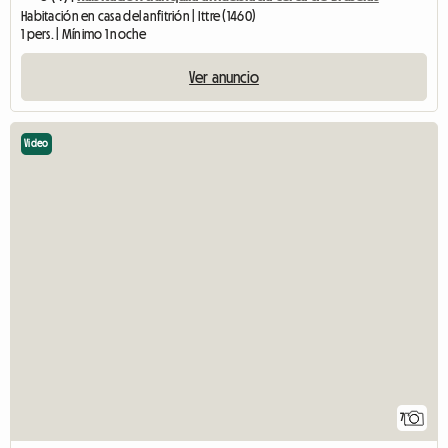
Habitación en casa del anfitrión | Ittre (1460)
1 pers. | Mínimo 1 noche
Ver anuncio
Video
7