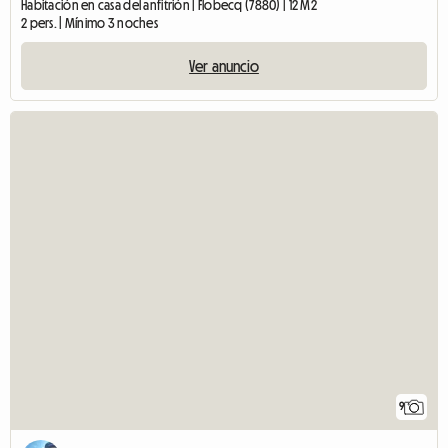
Habitación en casa del anfitrión | Flobecq (7880) | 12 M2
2 pers. | Mínimo 3 noches
Ver anuncio
9