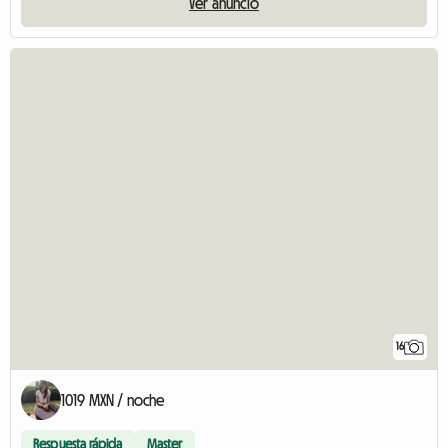
Ver anuncio
16
1019 MXN / noche
Respuesta rápida
Master