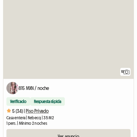
10
815 MXN / noche
Verificado
Respuesta rápida
5 (34) |
Piso Privado
Casa entera | Rebecq | 35 M2
1 pers. | Mínimo 2 noches
Ver anuncio