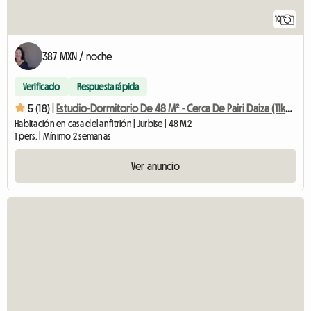
10
387 MXN / noche
Verificado
Respuesta rápida
5 (18) |
Estudio-Dormitorio De 48 M² - Cerca De Pairi Daiza (11kms)
Habitación en casa del anfitrión | Jurbise | 48 M2
1 pers. | Mínimo 2 semanas
Ver anuncio