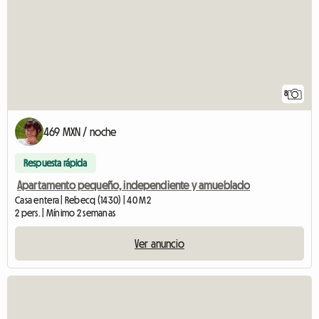
8
469 MXN / noche
Respuesta rápida
Apartamento pequeño, independiente y amueblado
Casa entera | Rebecq (1430) | 40 M2
2 pers. | Mínimo 2 semanas
Ver anuncio