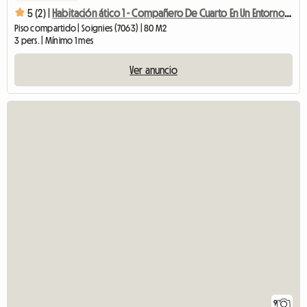
5 (2) |
Habitación ático 1 - Compañero De Cuarto En Un Entorno Verde
Piso compartido | Soignies (7063) | 80 M2
3 pers. | Mínimo 1 mes
Ver anuncio
9