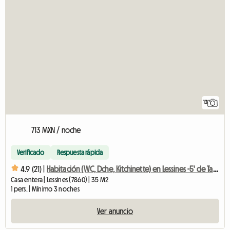
13
713 MXN / noche
Verificado
Respuesta rápida
4.9 (21) |
Habitación (WC, Dche, Kitchinette) en Lessines -5' de Takeda-
Casa entera | Lessines (7860) | 35 M2
1 pers. | Mínimo 3 noches
Ver anuncio