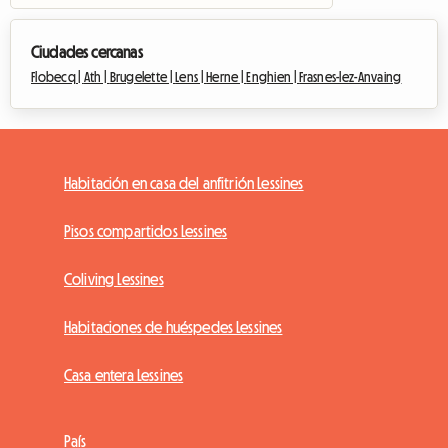
Ciudades cercanas
Flobecq |
Ath |
Brugelette |
Lens |
Herne |
Enghien |
Frasnes-lez-Anvaing
Habitación en casa del anfitrión Lessines
Pisos compartidos Lessines
Coliving Lessines
Habitaciones de huéspedes Lessines
Casa entera Lessines
País