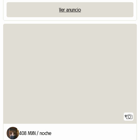
Ver anuncio
9
408 MXN / noche