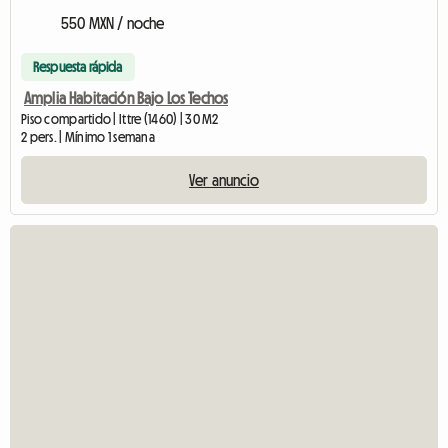
550 MXN / noche
Respuesta rápida
Amplia Habitación Bajo Los Techos
Piso compartido | Ittre (1460) | 30 M2
2 pers. | Mínimo 1 semana
Ver anuncio
Ver