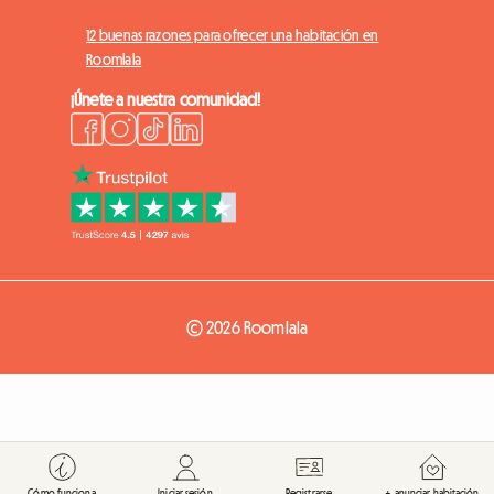
12 buenas razones para ofrecer una habitación en
Roomlala
¡Únete a nuestra comunidad!
© 2026 Roomlala
Cómo funciona
Iniciar sesión
Registrarse
+ anunciar habitación