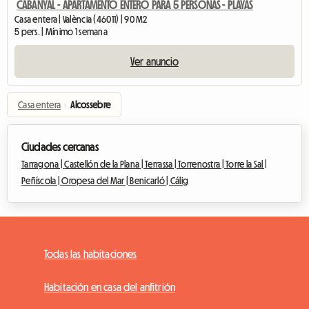
CABANYAL - APARTAMENTO ENTERO PARA 5 PERSONAS - PLAYAS
Casa entera | València (46011) | 90 M2
5 pers. | Mínimo 1 semana
Ver anuncio
Casa entera
›
Alcossebre
Ciudades cercanas
Tarragona |
Castellón de la Plana |
Terrassa |
Torrenostra |
Torre la Sal |
Peñíscola |
Oropesa del Mar |
Benicarló |
Cálig
Todas las habitaciones
Habitación en casa del anfitrión