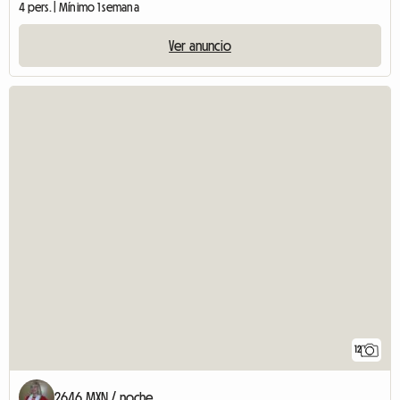
4 pers. | Mínimo 1 semana
Ver anuncio
12
2646 MXN / noche