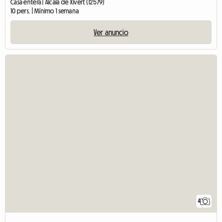
Casa entera | Alcalà de Xivert (12579)
10 pers. | Mínimo 1 semana
Ver anuncio
4