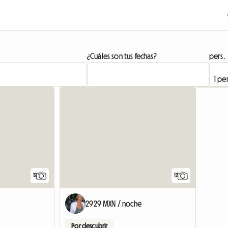
¿Cuáles son tus fechas?
pers.
12
12
2929 MXN / noche
Por descubrir