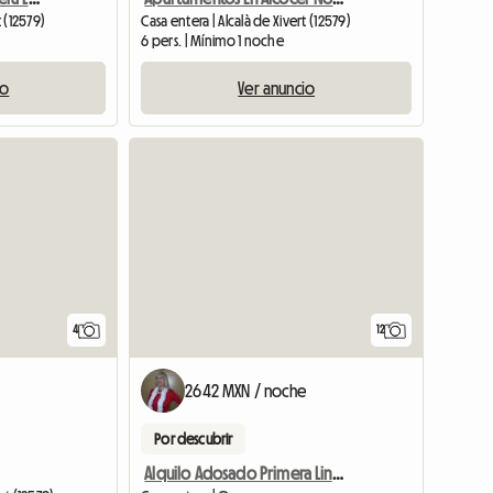
t (12579)
Casa entera | Alcalà de Xivert (12579)
6 pers. | Mínimo 1 noche
io
Ver anuncio
4
12
2642 MXN / noche
Por descubrir
Alquilo Adosado Primera Linea De Playa