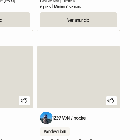
rt (12579)
Casa entera | Orpesa
6 pers. | Mínimo 1 semana
io
Ver anuncio
12
6
1229 MXN / noche
Por descubrir