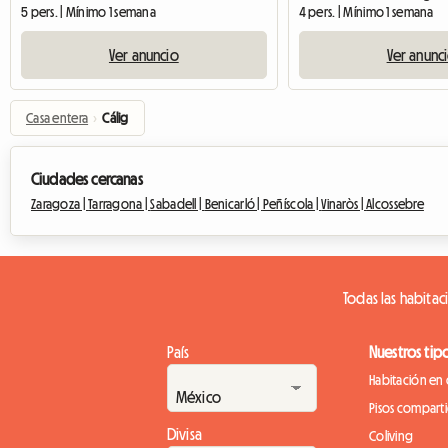
5 pers. | Mínimo 1 semana
4 pers. | Mínimo 1 semana
Ver anuncio
Ver anunc
Casa entera
›
Cálig
Ciudades cercanas
Zaragoza |
Tarragona |
Sabadell |
Benicarló |
Peñíscola |
Vinaròs |
Alcossebre
Todas las habitac
País
Nuestros tip
Habitación en 
Pisos compart
Divisa
Coliving