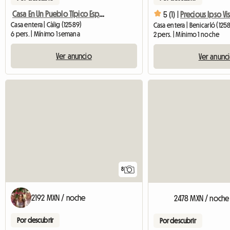
Casa En Un Pueblo Típico Español
5 (1) |
Precious Ipso Vi
Casa entera | Càlig (12589)
Casa entera | Benicarló (125
6 pers. | Mínimo 1 semana
2 pers. | Mínimo 1 noche
Ver anuncio
Ver anunc
8
2192 MXN / noche
2478 MXN / noche
Por descubrir
Por descubrir