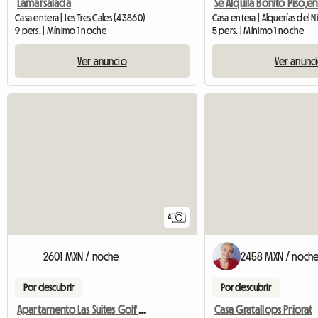
Lamarsalada
Casa entera | Les Tres Cales (43860)
Casa entera | Alquerías del 
9 pers. | Mínimo 1 noche
5 pers. | Mínimo 1 noche
Ver anuncio
Ver anunc
4
2601 MXN / noche
2458 MXN / noch
Por descubrir
Por descubrir
Apartamento Las Suites Golf Bonmont
Casa Gratallops Priorat