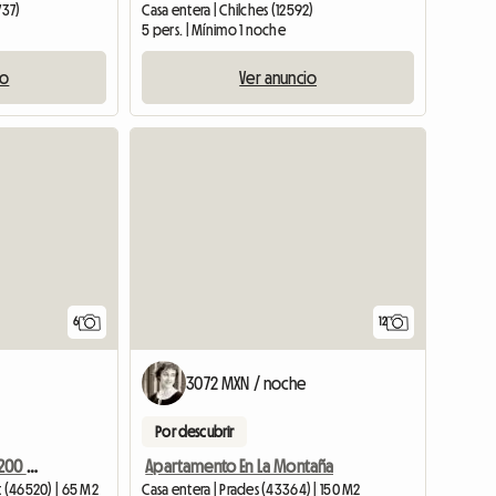
737)
Casa entera | Chilches (12592)
5 pers. | Mínimo 1 noche
io
Ver anuncio
6
12
e
3072 MXN / noche
Por descubrir
Alojamiento Completo 200 Metros De La Playa
Apartamento En La Montaña
t (46520) | 65 M2
Casa entera | Prades (43364) | 150 M2