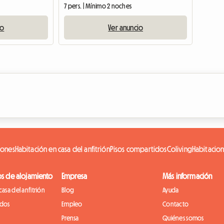
7 pers. | Mínimo 2 noches
io
Ver anuncio
iones
Habitación en casa del anfitrión
Pisos compartidos
Coliving
Habitacio
os de alojamiento
Empresa
Más información
casa del anfitrión
Blog
Ayuda
idos
Empleo
Contacto
Prensa
Quiénes somos