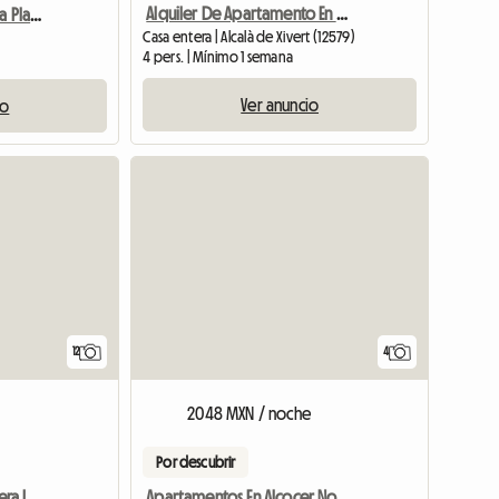
Alquiler De Apartamento En Primera Línea De Mar En España
Apartamentos Frente A La Playa En Alquiler
Casa entera | Alcalà de Xivert (12579)
4 pers. | Mínimo 1 semana
Ver anuncio
io
12
4
2048 MXN / noche
Por descubrir
Alquiler De Villas En Primera Línea De Mar En España
Apartamentos En Alcocer Nochevieja