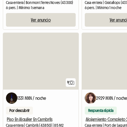
Casa entera | Bonmont Terres Noves (43300)
Casa entera | Gratallops (43
6 pers. | Mínimo 1 semana
6 pers. | Mínimo 1 noche
Ver anuncio
Ver anunc
11
1331 MXN / noche
2929 MXN / noch
Por descubrir
Respuesta rápida
Piso En Alquiler En Cambrils
Casa entera | Cambrils (43850) | 85 M2
Casa entera | Port de Sagun