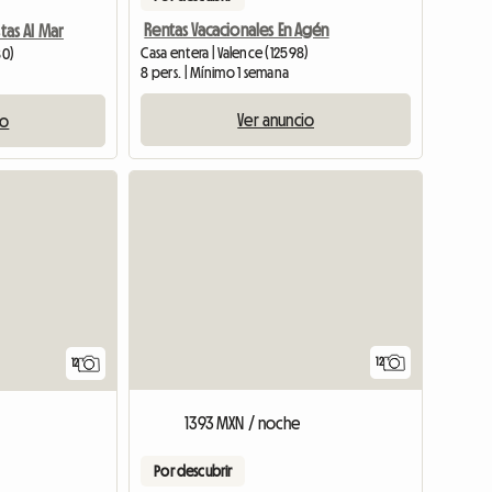
Rentas Vacacionales En Agén
stas Al Mar
Casa entera | Valence (12598)
80)
8 pers. | Mínimo 1 semana
Ver anuncio
io
12
12
1393 MXN / noche
Por descubrir