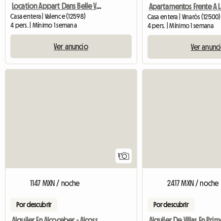
Location Appart Dans Belle Villa
Casa entera | Valence (12598)
Casa entera | Vinaròs (12500)
4 pers. | Mínimo 1 semana
4 pers. | Mínimo 1 semana
Ver anuncio
Ver anunc
Ver el anuncio
1
1147 MXN / noche
2417 MXN / noche
Por descubrir
Por descubrir
Alquiler En Alcoceber - Alcossebre