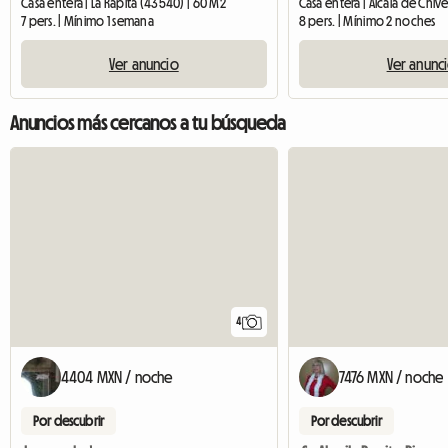
Casa entera | La Ràpita (43540) | 60 M2
Casa entera | Alcalá de Chive
7 pers. | Mínimo 1 semana
8 pers. | Mínimo 2 noches
Ver anuncio
Ver anunc
Anuncios más cercanos a tu búsqueda
4
4404 MXN / noche
7476 MXN / noche
Por descubrir
Por descubrir