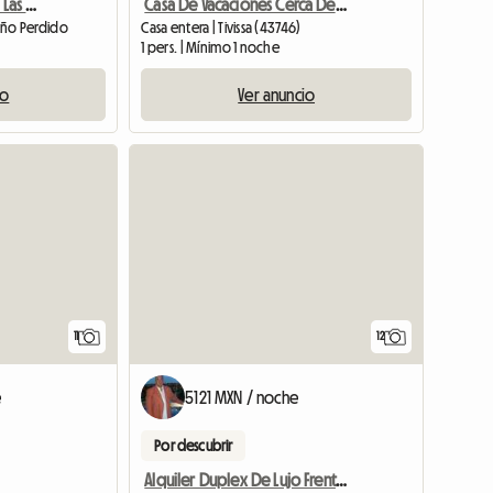
Se Alquila Bonito Piso,en Las Alquerías,
Casa De Vacaciones Cerca De La Playa En Una Zona Tranquila
Niño Perdido
Casa entera | Tivissa (43746)
1 pers. | Mínimo 1 noche
io
Ver anuncio
11
12
e
5121 MXN / noche
Por descubrir
Alquiler Duplex De Lujo Frente Al Mar Chilches Castellon