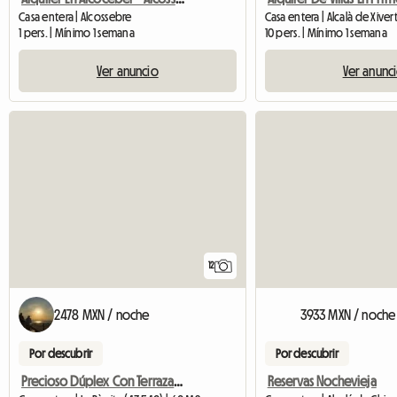
Casa entera | Alcossebre
Casa entera | Alcalà de Xiver
1 pers. | Mínimo 1 semana
10 pers. | Mínimo 1 semana
Ver anuncio
Ver anunc
12
2478 MXN / noche
3933 MXN / noche
Por descubrir
Por descubrir
Precioso Dúplex Con Terraza Vistas Al Mar, Junto A La Playa
Reservas Nochevieja