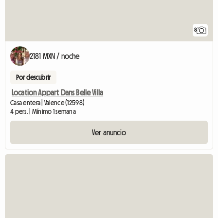
8
2181 MXN / noche
Por descubrir
Location Appart Dans Belle Villa
Casa entera | Valence (12598)
4 pers. | Mínimo 1 semana
Ver anuncio