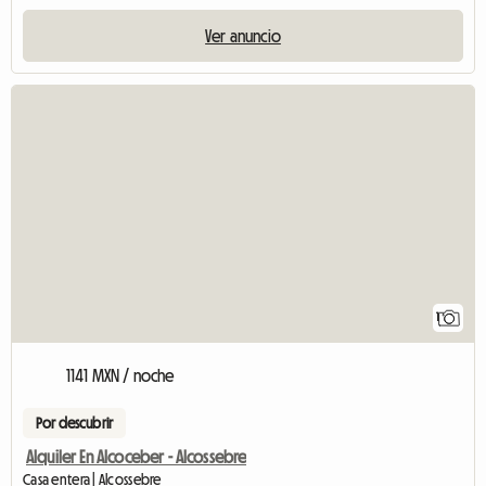
Ver anuncio
Ver el anuncio
1
1141 MXN / noche
Por descubrir
Alquiler En Alcoceber - Alcossebre
Casa entera | Alcossebre