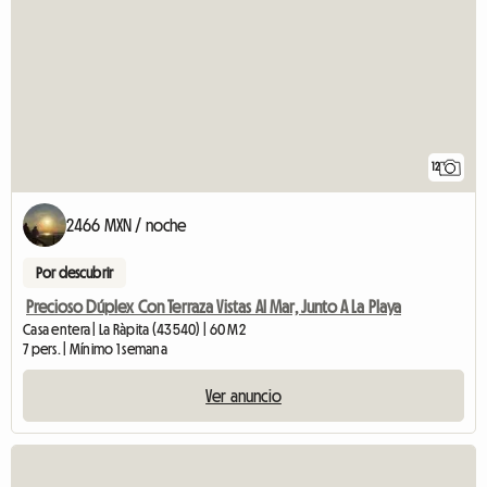
12
2466 MXN / noche
Por descubrir
Precioso Dúplex Con Terraza Vistas Al Mar, Junto A La Playa
Casa entera | La Ràpita (43540) | 60 M2
7 pers. | Mínimo 1 semana
Ver anuncio