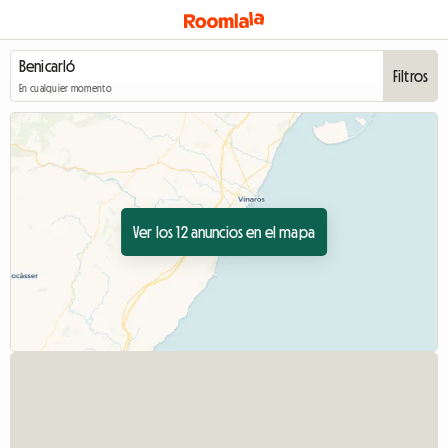
Filtros
En cualquier momento
Ver los 12 anuncios en el mapa