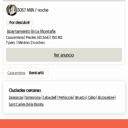
3057 MXN / noche
Por descubrir
Apartamento En La Montaña
Casa entera | Prades (43364) | 150 M2
7 pers. | Mínimo 2 noches
Ver anuncio
Casa entera
›
Benicarló
Ciudades cercanas
Zaragoza |
Tarragona |
Sabadell |
Peñíscola |
Vinaròs |
Cálig |
Alcossebre |
Sant Carles de la Ràpita