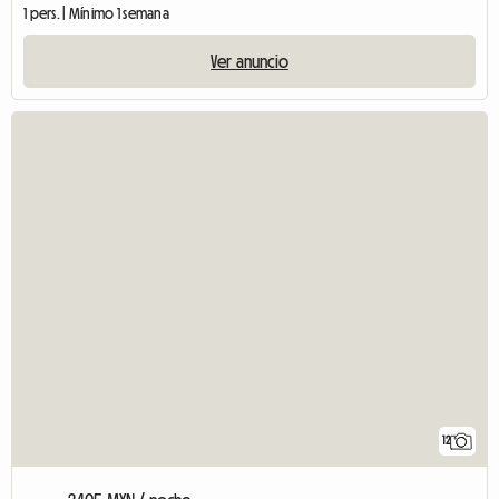
1 pers. | Mínimo 1 semana
Ver anuncio
12