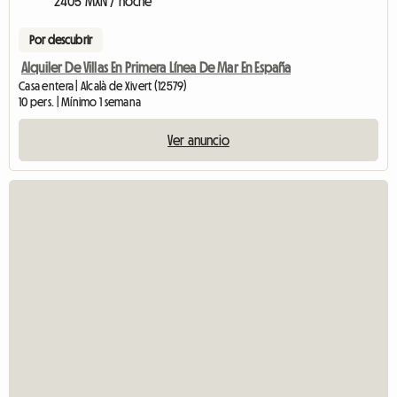
2405 MXN / noche
Por descubrir
Alquiler De Villas En Primera Línea De Mar En España
Casa entera | Alcalà de Xivert (12579)
10 pers. | Mínimo 1 semana
Ver anuncio