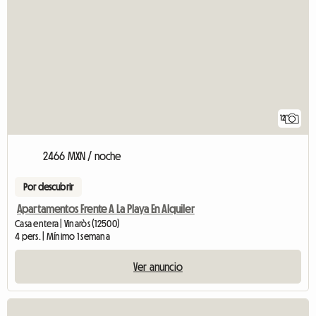
12
2466 MXN / noche
Por descubrir
Apartamentos Frente A La Playa En Alquiler
Casa entera | Vinaròs (12500)
4 pers. | Mínimo 1 semana
Ver anuncio