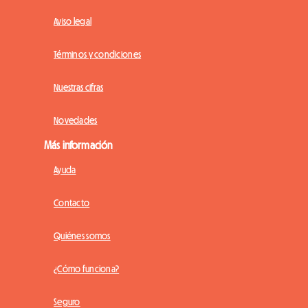
Aviso legal
Términos y condiciones
Nuestras cifras
Novedades
Más información
Ayuda
Contacto
Quiénes somos
¿Cómo funciona?
Seguro