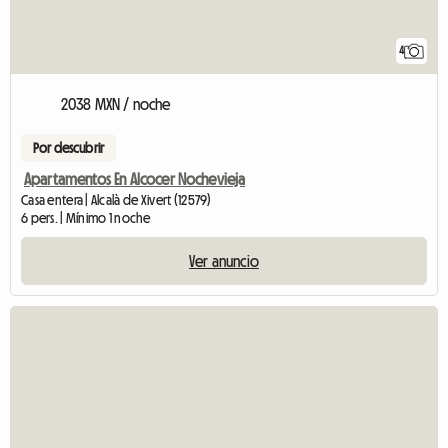
4
2038 MXN / noche
Por descubrir
Apartamentos En Alcocer Nochevieja
Casa entera | Alcalà de Xivert (12579)
6 pers. | Mínimo 1 noche
Ver anuncio