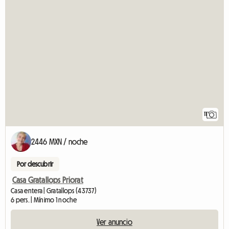
11
2446 MXN / noche
Por descubrir
Casa Gratallops Priorat
Casa entera | Gratallops (43737)
6 pers. | Mínimo 1 noche
Ver anuncio