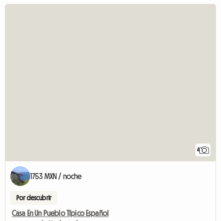
4
1753 MXN / noche
Por descubrir
Casa En Un Pueblo Típico Español