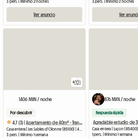
3 pers. | Mínimo 2 noches
3 pers. | Mínimo 2 noches
Ver anuncio
Ver anunc
6
1406 MXN / noche
876 MXN / noche
Por descubrir
Respuesta rápida
4.7 (3) |
Apartamento de 40m² - Tranquilo y luminoso - Cerca del mar y de la estación de tren
Casa entera | Luçon (85400)
Casa entera | Les Sables-d'Olonne (85100) | 40 M2
1 pers. | Mínimo 1 semana
3 pers. | Mínimo 1 semana