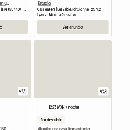
Alquile un mobil-home en un camping de 4 estrellas con 2 habitaciones. Toda la comodidad
Estudio
Casa entera | Talmont-Saint-Hilaire (85440) | 30 M2
Casa entera | Les Sables-d'Olonne | 25 M2
1 pers. | Mínimo 6 noches
io
Ver anuncio
6
4
1223 MXN / noche
Por descubrir
Casa móvil en alquiler a 150m del mar
Alquilar una casa tipo estudio