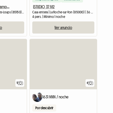
Estudio tranquilo en el campo.
ESTUDIO 37 M2
Casa entera | Sainte-Flaive-des-Loups (85150) | 25 M2
Casa entera | La Roche-sur-Yon (85000) | 36 M2
4 pers. | Mínimo 1 noche
io
Ver anuncio
5
6
1631 MXN / noche
Por descubrir