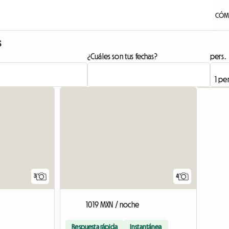
CÓM
s
¿Cuáles son tus fechas?
pers.
Ver el anunc
3
4
1019 MXN / noche
Respuesta rápida
Instantánea