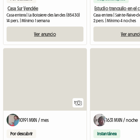
Casa Sur Vendée
Casa entera | La Boissiere des landes (85430)
14 pers. | Mínimo 1 semana
2 pers. | Mínimo 4 noches
Ver anuncio
Ver anunc
7
10191 MXN / mes
1631 MXN / noche
Por descubrir
Instantánea