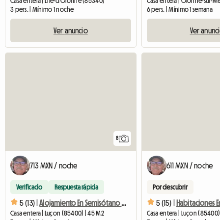
Casa entera | L'Île-d'Olonne (85340)
Casa entera | Olonne-sur-M
3 pers. | Mínimo 1 noche
6 pers. | Mínimo 1 semana
Ver anuncio
Ver anunc
8
713 MXN / noche
611 MXN / noche
Verificado
Respuesta rápida
Por descubrir
5 (13) |
Alojamiento En Semisótano Con Acceso Privado
5 (15) |
Casa entera | Luçon (85400) | 45 M2
Casa entera | Luçon (85400)