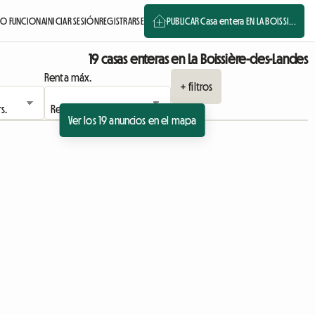
O FUNCIONA
INICIAR SESIÓN
REGISTRARSE
PUBLICAR Casa entera EN LA BOISSI...
19 casas enteras en La Boissière-des-Landes
Renta máx.
+ filtros
Ver los 19 anuncios en el mapa
io
Ver el anuncio