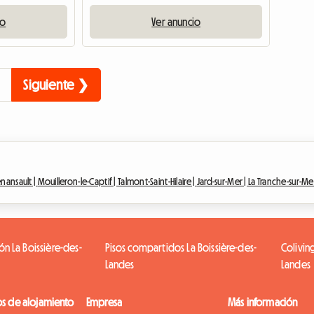
io
Ver anuncio
Siguiente ❯
nansault |
Mouilleron-le-Captif |
Talmont-Saint-Hilaire |
Jard-sur-Mer |
La Tranche-sur-Me
ón La Boissière-des-
Pisos compartidos La Boissière-des-
Colivin
Landes
Landes
os de alojamiento
Empresa
Más información