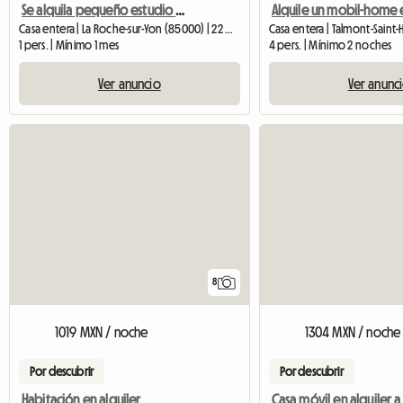
Se alquila pequeño estudio independiente de 22 m2
Casa entera | La Roche-sur-Yon (85000) | 22 M2
1 pers. | Mínimo 1 mes
4 pers. | Mínimo 2 noches
Ver anuncio
Ver anunc
8
1019 MXN / noche
1304 MXN / noche
Por descubrir
Por descubrir
Habitación en alquiler