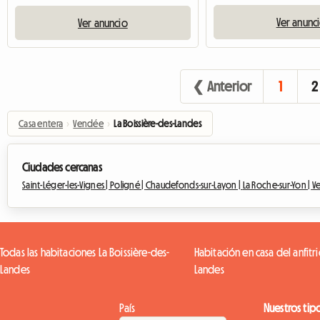
Ver anunc
Ver anuncio
❮ Anterior
1
2
Casa entera
›
Vendée
›
La Boissière-des-Landes
Ciudades cercanas
Saint-Léger-les-Vignes |
Poligné |
Chaudefonds-sur-Layon |
La Roche-sur-Yon |
Ve
Todas las habitaciones La Boissière-des-
Habitación en casa del anfitri
Landes
Landes
País
Nuestros tip