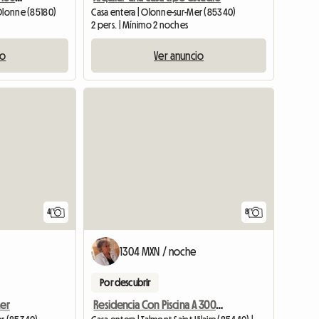
'Olonne (85180)
Casa entera | Olonne-sur-Mer (85340)
2 pers. | Mínimo 2 noches
io
Ver anuncio
4
8
1304 MXN / noche
Por descubrir
Mer
Residencia Con Piscina A 300m Del Mar