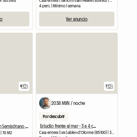
er (85340)
Casa entera | Talmont-Saint-Hilaire (85440) | 55 M2
4 pers. | Mínimo 1 semana
io
Ver anuncio
8
7
2038 MXN / noche
Por descubrir
Estudio frente al mar - 3 a 4 camas
Habitaciones En Semisótano Y RdC; Ducha Privada Y W.C.
Casa entera | Les Sables-d'Olonne (85100) | 36 M2
 | 70 M2