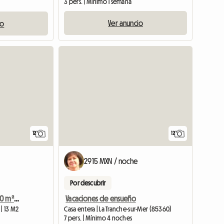
3 pers. | Mínimo 1 semana
Ver anuncio
io
12
12
2915 MXN / noche
Por descubrir
Agradable estudio de 30 m² en alquiler
Vacaciones de ensueño
 | 13 M2
Casa entera | La Tranche-sur-Mer (85360)
7 pers. | Mínimo 4 noches