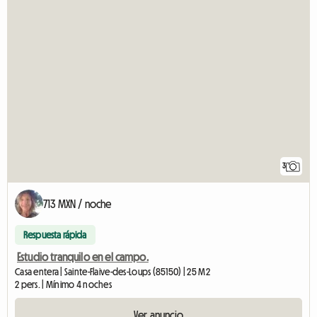
3
713 MXN / noche
Respuesta rápida
Estudio tranquilo en el campo.
Casa entera | Sainte-Flaive-des-Loups (85150) | 25 M2
2 pers. | Mínimo 4 noches
Ver anuncio