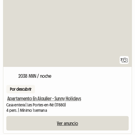
7
2038 MXN / noche
Por descubrir
Apartamento En Alquiler - Sunny Holidays
Casa entera | Les Portes-en-Ré (17880)
4 pers. | Mínimo 1 semana
Ver anuncio