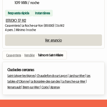
1019 MXN / noche
Respuesta rápida
Instantánea
ESTUDIO 37 M2
Casa entera | La Roche-sur-Yon (85000) | 36 M2
4 pers. | Mínimo 1 noche
Ver anuncio
Casa entera
›
Vendée
›
Talmont-Saint-Hilaire
Ciudades cercanas
Saint-Léger-les-Vignes |
Chaudefonds-sur-Layon |
Jard-sur-Mer |
Les
Sables-d'Olonne |
La Boissière-des-Landes |
La Tranche-sur-Mer |
Venansault |
Brem-sur-Mer |
Coëx |
Aizenay