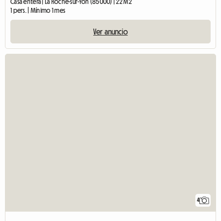
Casa entera | La Roche-sur-Yon (85000) | 22 M2
1 pers. | Mínimo 1 mes
Ver anuncio
4