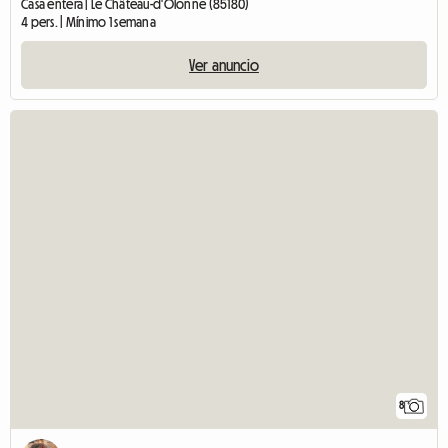
Casa entera | Le Château-d'Olonne (85180)
4 pers. | Mínimo 1 semana
Ver anuncio
8