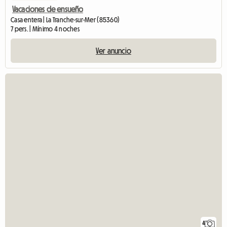
Vacaciones de ensueño
Casa entera | La Tranche-sur-Mer (85360)
7 pers. | Mínimo 4 noches
Ver anuncio
4