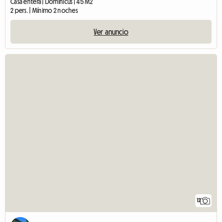
Casa entera | Dominicus | 45 M2
2 pers. | Mínimo 2 noches
Ver anuncio
12