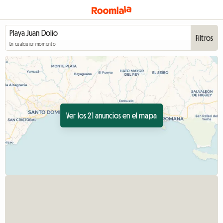
Filtros
En cualquier momento
Ver los 21 anuncios en el mapa