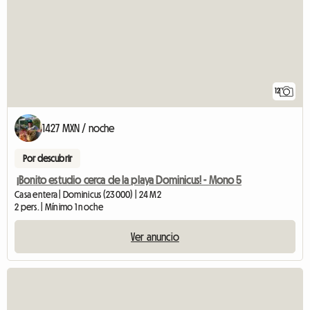
12
1427 MXN / noche
Por descubrir
¡Bonito estudio cerca de la playa Dominicus! - Mono 5
Casa entera | Dominicus (23000) | 24 M2
2 pers. | Mínimo 1 noche
Ver anuncio