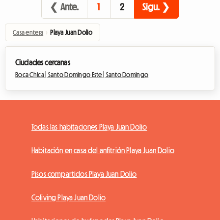
❮ Ante.
1
2
Sigu. ❯
Casa entera
›
Playa Juan Dolio
Ciudades cercanas
Boca Chica |
Santo Domingo Este |
Santo Domingo
Todas las habitaciones Playa Juan Dolio
Habitación en casa del anfitrión Playa Juan Dolio
Pisos compartidos Playa Juan Dolio
Coliving Playa Juan Dolio