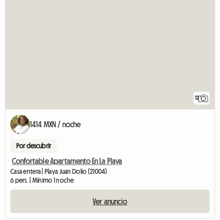
12
1414 MXN / noche
Por descubrir
Confortable Apartamento En La Playa
Casa entera | Playa Juan Dolio (21004)
6 pers. | Mínimo 1 noche
Ver anuncio