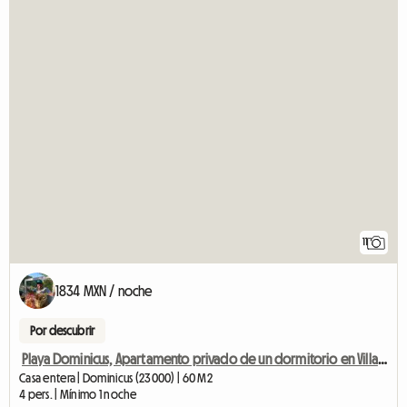
11
1834 MXN / noche
Por descubrir
Playa Dominicus, Apartamento privado de un dormitorio en Villa - Bilo 2
Casa entera | Dominicus (23000) | 60 M2
4 pers. | Mínimo 1 noche