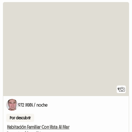
9
972 MXN / noche
Por descubrir
Habitación Familiar Con Vista Al Mar