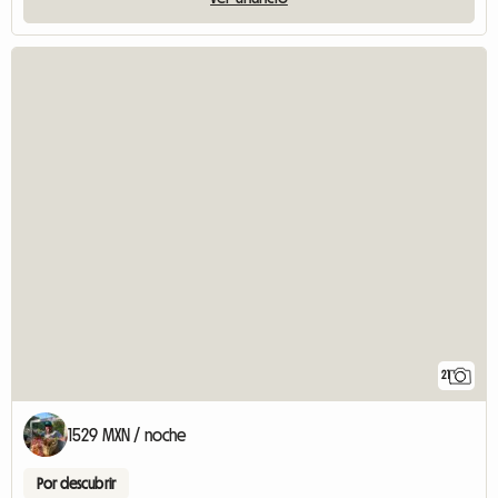
21
1529 MXN / noche
Por descubrir