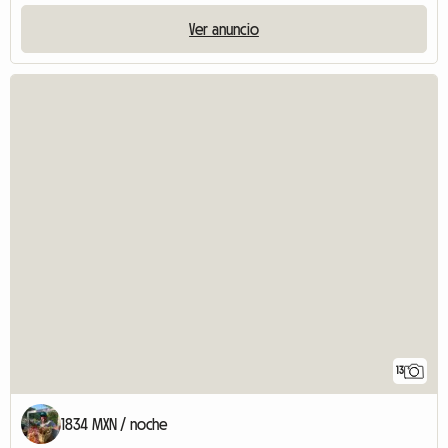
Ver anuncio
13
1834 MXN / noche