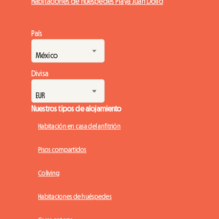
Habitaciones de huéspedes Playa Juan Dolio
País
Divisa
Nuestros tipos de alojamiento
Habitación en casa del anfitrión
Pisos compartidos
Coliving
Habitaciones de huéspedes