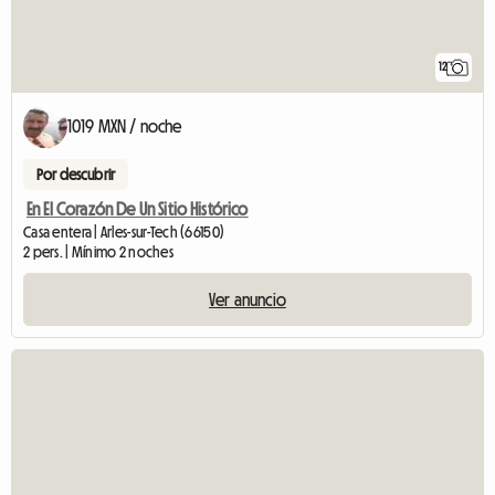
12
1019 MXN / noche
Por descubrir
En El Corazón De Un Sitio Histórico
Casa entera | Arles-sur-Tech (66150)
2 pers. | Mínimo 2 noches
Ver anuncio