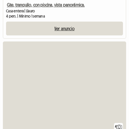
Gte, tranquilo, con piscina, vista panorámica.
Casa entera | Llauro
4 pers. | Mínimo 1 semana
Ver anuncio
4