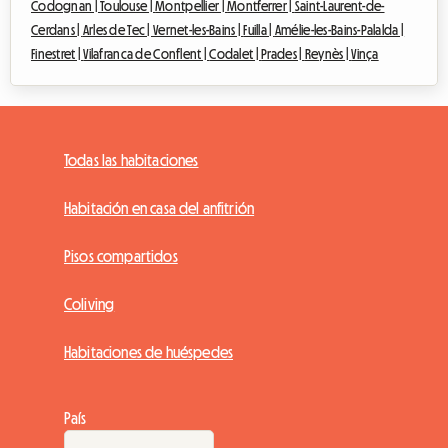
Codognan |
Toulouse |
Montpellier |
Montferrer |
Saint-Laurent-de-
Cerdans |
Arles de Tec |
Vernet-les-Bains |
Fuilla |
Amélie-les-Bains-Palalda |
Finestret |
Vilafranca de Conflent |
Codalet |
Prades |
Reynès |
Vinça
Todas las habitaciones
Habitación en casa del anfitrión
Pisos compartidos
Coliving
Habitaciones de huéspedes
País