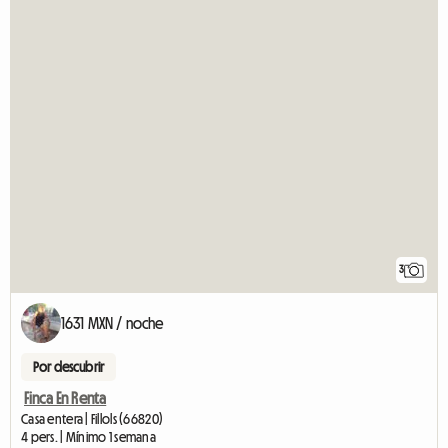
3
1631 MXN / noche
Por descubrir
Finca En Renta
Casa entera | Fillols (66820)
4 pers. | Mínimo 1 semana