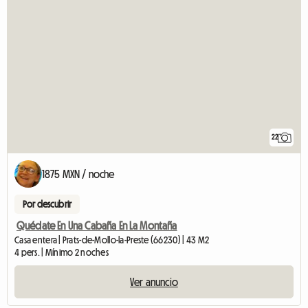
22
1875 MXN / noche
Por descubrir
Quédate En Una Cabaña En La Montaña
Casa entera | Prats-de-Mollo-la-Preste (66230) | 43 M2
4 pers. | Mínimo 2 noches
Ver anuncio