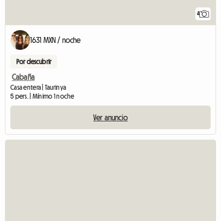
4
1631 MXN / noche
Por descubrir
Cabaña
Casa entera | Taurinya
5 pers. | Mínimo 1 noche
Ver anuncio