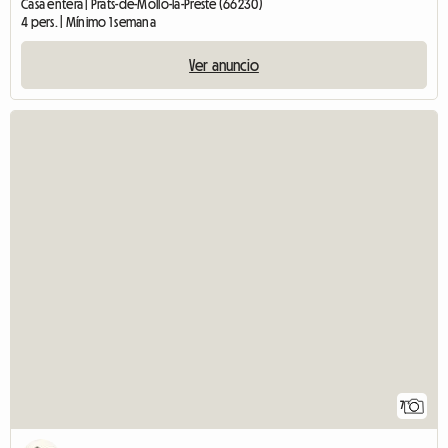
Casa entera | Prats-de-Mollo-la-Preste (66230)
4 pers. | Mínimo 1 semana
Ver anuncio
7