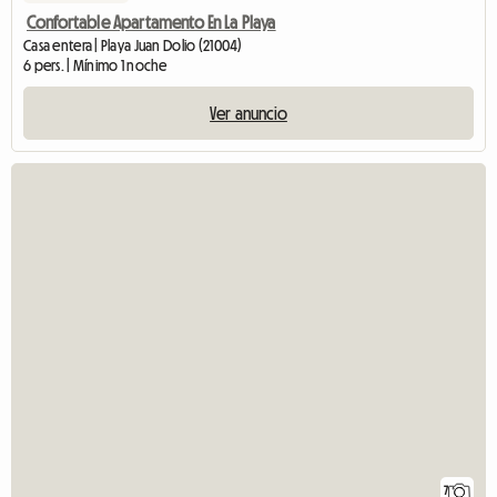
Confortable Apartamento En La Playa
Casa entera | Playa Juan Dolio (21004)
6 pers. | Mínimo 1 noche
Ver anuncio
7