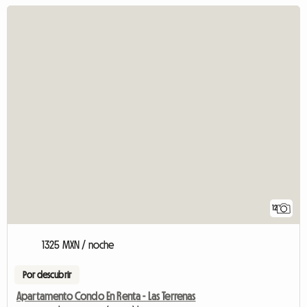
12
1325 MXN / noche
Por descubrir
Apartamento Condo En Renta - Las Terrenas