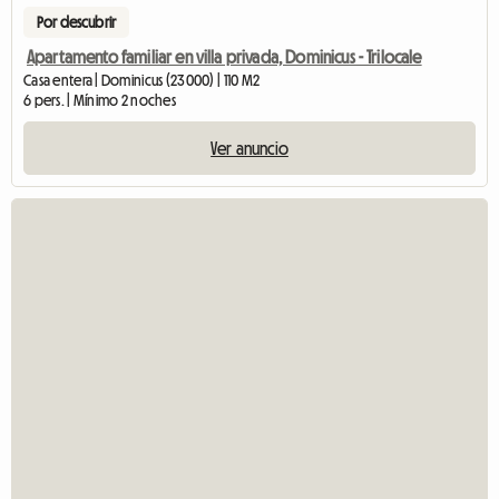
Por descubrir
Apartamento familiar en villa privada, Dominicus - Trilocale
Casa entera | Dominicus (23000) | 110 M2
6 pers. | Mínimo 2 noches
Ver anuncio