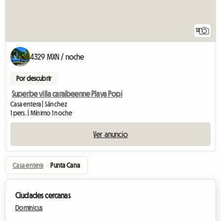
12
4329 MXN / noche
Por descubrir
Superbe villa caraibeenne Playa Popi
Casa entera | Sánchez
1 pers. | Mínimo 1 noche
Ver anuncio
Casa entera
›
Punta Cana
Ciudades cercanas
Dominicus