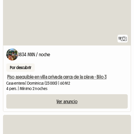
13
1834 MXN / noche
Por descubrir
Piso asequible en villa privada cerca de la playa - Bilo 3
Casa entera | Dominicus (23000) | 60 M2
4 pers. | Mínimo 2 noches
Ver anuncio