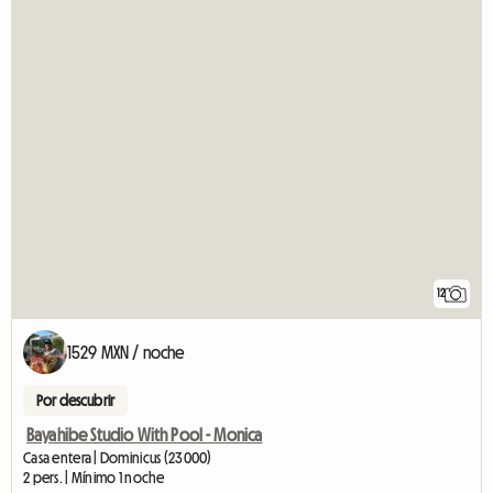
12
1529 MXN / noche
Por descubrir
Bayahibe Studio With Pool - Monica
Casa entera | Dominicus (23000)
2 pers. | Mínimo 1 noche