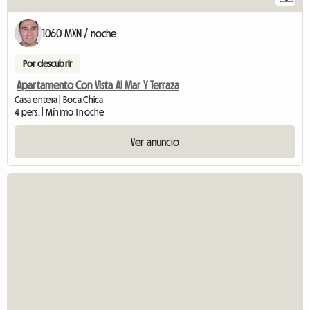
1060 MXN / noche
Por descubrir
Apartamento Con Vista Al Mar Y Terraza
Casa entera | Boca Chica
4 pers. | Mínimo 1 noche
Ver anuncio