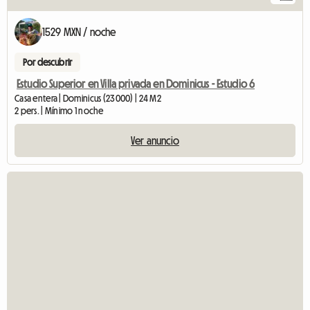
1529 MXN / noche
Por descubrir
Estudio Superior en Villa privada en Dominicus - Estudio 6
Casa entera | Dominicus (23000) | 24 M2
2 pers. | Mínimo 1 noche
Ver anuncio