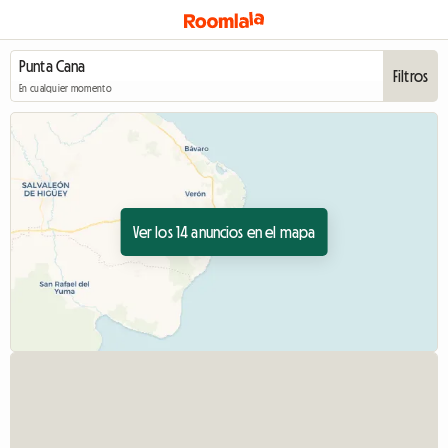
Filtros
En cualquier momento
Ver los 14 anuncios en el mapa