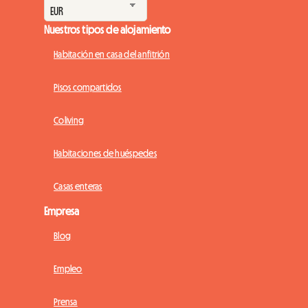
Nuestros tipos de alojamiento
Habitación en casa del anfitrión
Pisos compartidos
Coliving
Habitaciones de huéspedes
Casas enteras
Empresa
Blog
Empleo
Prensa