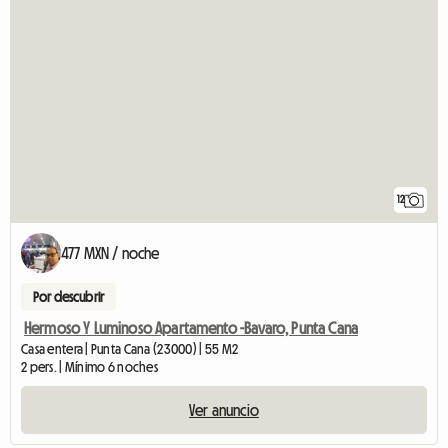
12
477 MXN / noche
Por descubrir
Hermoso Y Luminoso Apartamento -Bavaro, Punta Cana
Casa entera | Punta Cana (23000) | 55 M2
2 pers. | Mínimo 6 noches
Ver anuncio