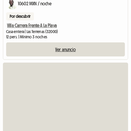
10602 MXN / noche
Por descubrir
Villa Carrera Frente A La Playa
Casa entera | Las Terrenas (32000)
12 pers. | Mínimo 3 noches
Ver anuncio