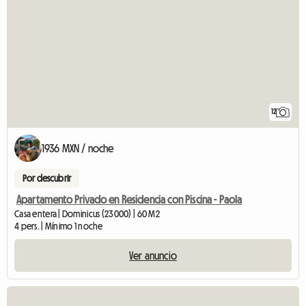
12
1936 MXN / noche
Por descubrir
Apartamento Privado en Residencia con Piscina - Paola
Casa entera | Dominicus (23000) | 60 M2
4 pers. | Mínimo 1 noche
Ver anuncio