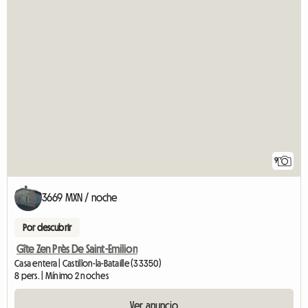
9
3669 MXN / noche
Por descubrir
Gîte Zen Près De Saint-Emilion
Casa entera | Castillon-la-Bataille (33350)
8 pers. | Mínimo 2 noches
Ver anuncio