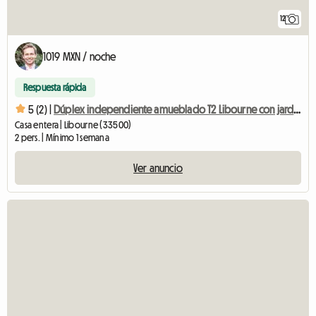
12
1019 MXN / noche
Respuesta rápida
5 (2) |
Dúplex independiente amueblado T2 Libourne con jardín y aparcamiento
Casa entera | Libourne (33500)
2 pers. | Mínimo 1 semana
Ver anuncio