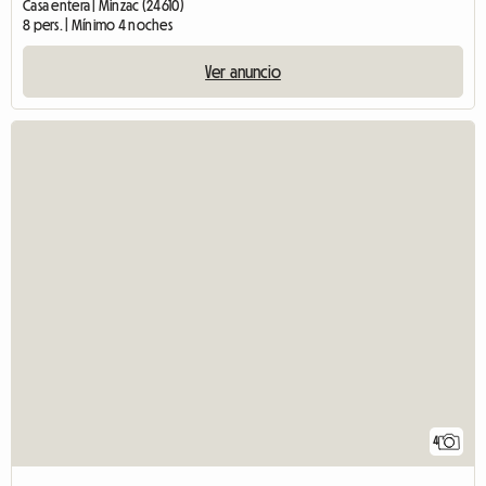
Casa entera | Minzac (24610)
8 pers. | Mínimo 4 noches
Ver anuncio
4