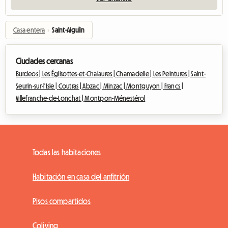
Casa entera
›
Saint-Aigulin
Ciudades cercanas
Burdeos |
Les Églisottes-et-Chalaures |
Chamadelle |
Les Peintures |
Saint-
Seurin-sur-l'Isle |
Coutras |
Abzac |
Minzac |
Montguyon |
Francs |
Villefranche-de-Lonchat |
Montpon-Ménestérol
Todas las habitaciones
Habitación en casa del anfitrión
Pisos compartidos
Coliving