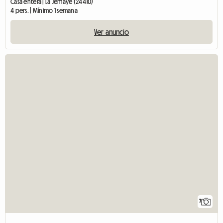
Casa entera | La Jemaye (24410)
4 pers. | Mínimo 1 semana
Ver anuncio
7