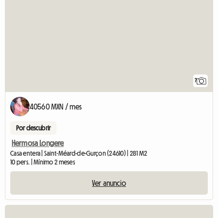
7
40560 MXN / mes
Por descubrir
Hermosa Longere
Casa entera | Saint-Méard-de-Gurçon (24610) | 281 M2
10 pers. | Mínimo 2 meses
Ver anuncio