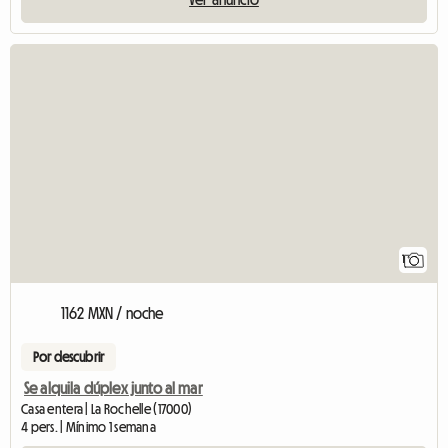
Ver el anuncio
1
1162 MXN / noche
Por descubrir
Se alquila dúplex junto al mar
Casa entera | La Rochelle (17000)
4 pers. | Mínimo 1 semana