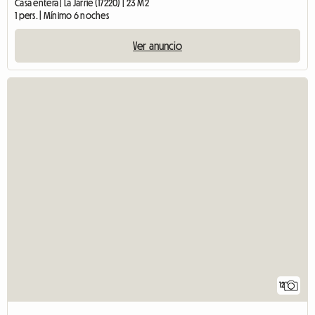
Casa entera | La Jarrie (17220) | 23 M2
1 pers. | Mínimo 6 noches
Ver anuncio
12