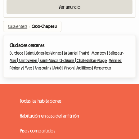
Ver anuncio
Casa entera
›
Croix-Chapeau
Ciudades cercanas
Burdeos |
Saint-Léger-les-Vignes |
La Jarrie |
Thairé |
Montroy |
Salles-sur-
Mer |
Saint-Vivien |
Saint-Médard-d'Aunis |
Châtelaillon-Plage |
Vérines |
Périgny |
Yves |
Angoulins |
Aytré |
Virson |
Ardillières |
Vergeroux
Todas las habitaciones
Habitación en casa del anfitrión
Pisos compartidos