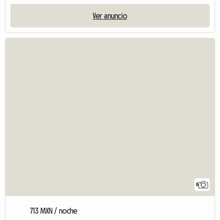
Ver anuncio
6
713 MXN / noche