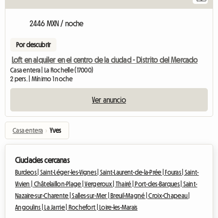
2446 MXN / noche
Por descubrir
Loft en alquiler en el centro de la ciudad - Distrito del Mercado
Casa entera | La Rochelle (17000)
2 pers. | Mínimo 1 noche
Ver anuncio
Casa entera
›
Yves
Ciudades cercanas
Burdeos |
Saint-Léger-les-Vignes |
Saint-Laurent-de-la-Prée |
Fouras |
Saint-
Vivien |
Châtelaillon-Plage |
Vergeroux |
Thairé |
Port-des-Barques |
Saint-
Nazaire-sur-Charente |
Salles-sur-Mer |
Breuil-Magné |
Croix-Chapeau |
Angoulins |
La Jarrie |
Rochefort |
Loire-les-Marais