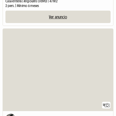
Casa entera | Angoulins (17690) | 47 M2
2 pers. | Mínimo 6 meses
Ver anuncio
12