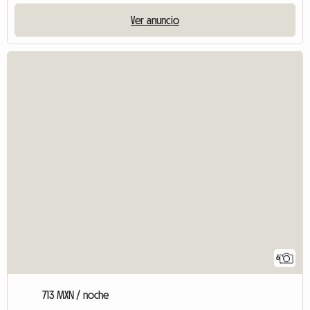
Ver anuncio
6
713 MXN / noche