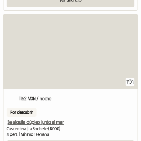
Ver el anuncio
1
1162 MXN / noche
Por descubrir
Se alquila dúplex junto al mar
Casa entera | La Rochelle (17000)
4 pers. | Mínimo 1 semana