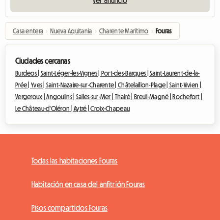
Ver anuncio
Casa entera
›
Nueva Aquitania
›
Charente Marítimo
›
Fouras
Ciudades cercanas
Burdeos |
Saint-Léger-les-Vignes |
Port-des-Barques |
Saint-Laurent-de-la-
Prée |
Yves |
Saint-Nazaire-sur-Charente |
Châtelaillon-Plage |
Saint-Vivien |
Vergeroux |
Angoulins |
Salles-sur-Mer |
Thairé |
Breuil-Magné |
Rochefort |
Le Château-d'Oléron |
Aytré |
Croix-Chapeau
Todas las habitaciones Fouras
Habitación en casa del anfitrión Fouras
Pisos compartidos Fouras