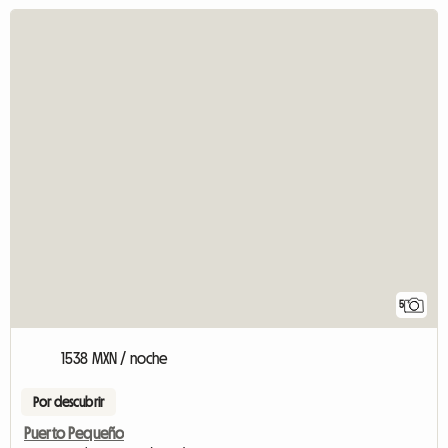
5
1538 MXN / noche
Por descubrir
Puerto Pequeño