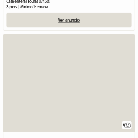
Casa entera | Fouras (17450)
3 pers. | Mínimo 1 semana
Ver anuncio
6