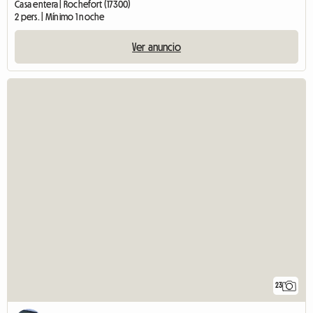
Casa entera | Rochefort (17300)
2 pers. | Mínimo 1 noche
Ver anuncio
23