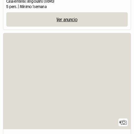
Casa entera | Angoulins (17690)
5 pers. | Mínimo 1 semana
Ver anuncio
6