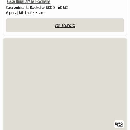
Casa Rural 3* La Rochelle
Casa entera | La Rochelle (17000) | 60 M2
6 pers. | Mínimo 1 semana
Ver anuncio
12