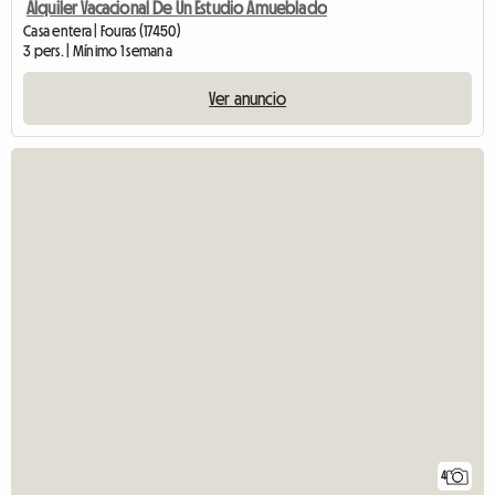
Alquiler Vacacional De Un Estudio Amueblado
Casa entera | Fouras (17450)
3 pers. | Mínimo 1 semana
Ver anuncio
4