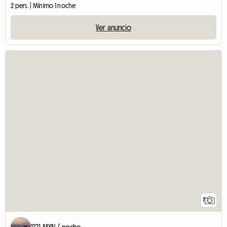
2 pers. | Mínimo 1 noche
Ver anuncio
7
1121 MXN / noche